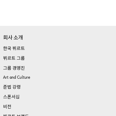
온라인
샵
고객으로
가입하시겠습니까
?
회사
소개
온라인
샵의
모든
기능을
사용하려면
이곳에서
간단한
단계
3
한국
뷔르트
로
등록하십시오
.
뷔르트
그룹
기업고객
전용
판매
그룹
경영진
지금
회원가입하세요
Art and Culture
준법
강령
스폰서십
비전