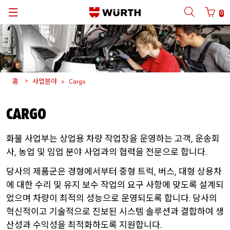
0
뒤로
뒤로
뒤로
뒤로
뒤로
뒤로
뒤로
사용자
이름
사용
파트너
번호로
로그인
카탈로그
품질
뷔르트
한국어
및
그룹
시스템
프로세스
관리
Automotive
ORSY®
홈
사업분야
Cargo
품질보증
한국
뷔르트
Cargo
English
사용자
이름
CARGO
Construction
공급사
관리
비밀번호
화물
사업부는
상업용
차량
작업장을
운영하는
고객
운송회
Metal
뷔르트
연구소
,
사
농업
및
임업
분야
사업과의
협력을
전문으로
합니다
,
.
Wood
프린팅
당사의
제품군은
경형에서부터
중형
트럭
버스
대형
상용차
3D
,
,
비밀번호를
잊어버렸나요
?
에
대한
수리
및
유지
보수
작업의
요구
사항에
맞도록
설계되
Industry
기술
자료
었으며
차량이
최적의
성능으로
운영되도록
합니다
당사의
로그인
정보
저장하기
.
혁신적이고
기술적으로
진보된
시스템
솔루션과
결합하여
생
산성과
수익성을
최적화하도록
지원합니다
로그인
.