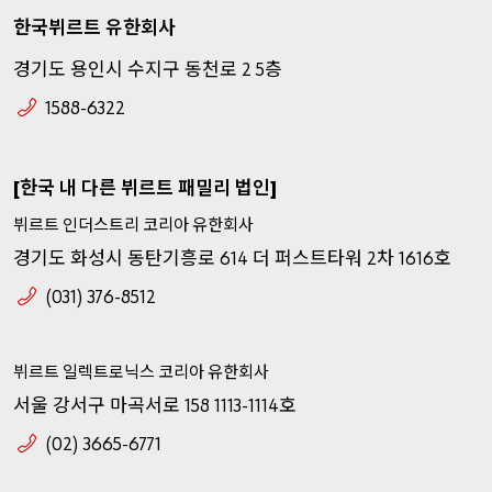
한국뷔르트
유한회사
경기도
용인시
수지구
동천로
층
2 5
1588-6322
한국
내
다른
뷔르트
패밀리
법인
[
]
뷔르트
인더스트리
코리아
유한회사
경기도
화성시
동탄기흥로
더
퍼스트타워
차
호
614
2
1616
(031) 376-8512
뷔르트
일렉트로닉스
코리아
유한회사
서울
강서구
마곡서로
호
158 1113-1114
(02) 3665-6771