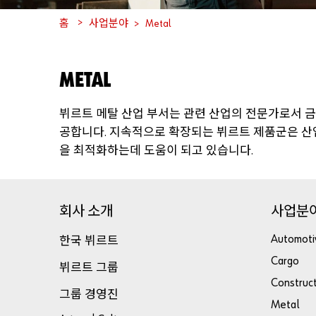
홈
사업분야
Metal
METAL
뷔르트
메탈
산업
부서는
관련
산업의
전문가로서
금
공합니다
지속적으로
확장되는
뷔르트
제품군은
산
.
을
최적화하는데
도움이
되고
있습니다
.
회사
소개
사업분
한국
뷔르트
Automoti
Cargo
뷔르트
그룹
Construc
그룹
경영진
Metal