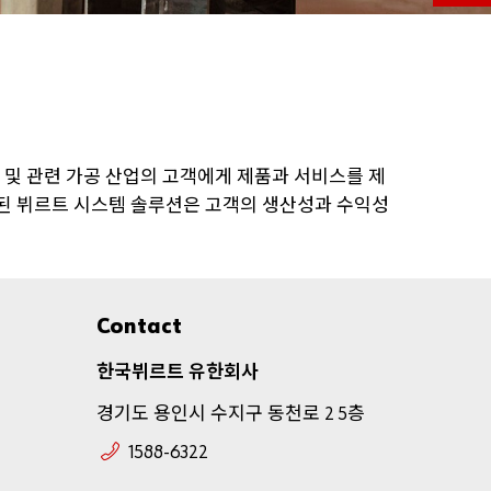
고객
번호
파트너
및
관련
가공
산업의
고객에게
제품과
서비스를
제
번호
된
뷔르트
시스템
솔루션은
고객의
생산성과
수익성
비밀번
호
Contact
한국뷔르트
유한회사
경기도
용인시
수지구
동천로
층
2 5
비밀
1588-6322
번호