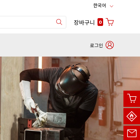
한국어
장바구니
0
로그인
파
트
사
너
용
번
자
호
이
로
름
로
사
그
용
인