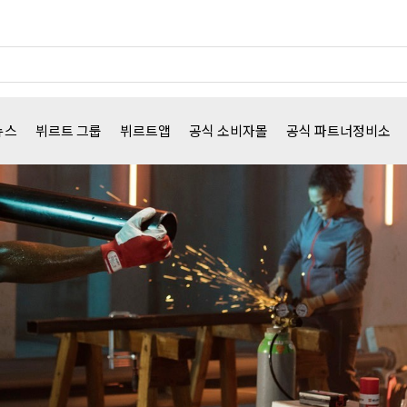
뉴스
뷔르트
그룹
뷔르트앱
공식
소비자몰
공식
파트너정비소