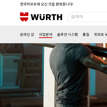
한국뷔르트에
오신
것을
환영합니다
!
온라인
샵
사업분야
솔루션
시스템
품질
뷔르트