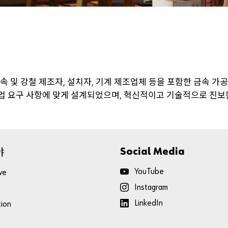
속
및
강철
제조자
설치자
기계
제조업체
등을
포함한
금속
가공
,
,
업
요구
사항에
맞게
설계되었으며
혁신적이고
기술적으로
진보
,
야
Social Media
YouTube
ve
Instagram
LinkedIn
tion