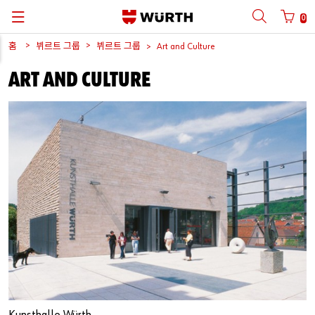
0
홈
뷔르트
그룹
뷔르트
그룹
뒤로
뒤로
뒤로
뒤로
뒤로
뒤로
뒤로
Art and Culture
ART AND CULTURE
사용자
이름
사용
파트너
번호로
로그인
카탈로그
품질
뷔르트
한국어
및
그룹
시스템
프로세스
관리
Automotive
ORSY®
품질보증
한국
뷔르트
Cargo
English
사용자
이름
Construction
공급사
관리
비밀번호
Metal
뷔르트
연구소
Wood
프린팅
3D
비밀번호를
잊어버렸나요
?
Industry
기술
자료
로그인
정보
저장하기
로그인