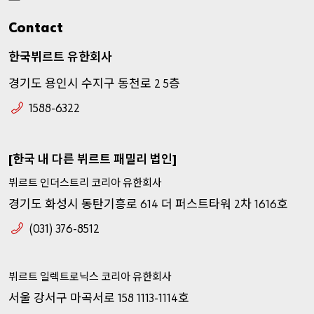
Contact
한국뷔르트
유한회사
경기도
용인시
수지구
동천로
층
2 5
1588-6322
한국
내
다른
뷔르트
패밀리
법인
[
]
뷔르트
인더스트리
코리아
유한회사
경기도
화성시
동탄기흥로
더
퍼스트타워
차
호
614
2
1616
(031) 376-8512
뷔르트
일렉트로닉스
코리아
유한회사
서울
강서구
마곡서로
호
158 1113-1114