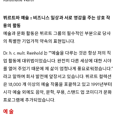
Kunsthalle Würth
뷔르트와
예술
비즈니스
일상과
서로
영감을
주는
상호
작
:
용의
활동
온라인
샵
고객으로
가입하시겠습니까
예술과
문화
활동은
뷔르트
그룹의
필수적인
부분으로
당사
?
의
특별한
기업가적
약속의
표현입니다
.
온라인
샵의
모든
기능을
사용하려면
이곳에서
간단한
단계
3
로
등록하십시오
는
예술을
다루는
것은
항상
저의
직
.
Dr. h. c. mult. Reinhold
““
업
활동에
대위법이었습니다
완전히
다른
세상에
대한
시야
기업고객
전용
판매
.
를
열어
주었기
때문에
제
삶이
엄청나게
풍요로워졌습니다
.”
지금
회원가입하세요
라고
말하며
회사
발전에
앞장서고
있습니다
뷔르트
컬렉션
.
은
개
이상의
예술
작품을
포괄하고
있고
년부터
18,000
1991
시각
예술
외에도
음악
문학
무용
스탠드
업
코미디가
문화
,
,
,
프로그램에
추가되었습니다
.
예
술