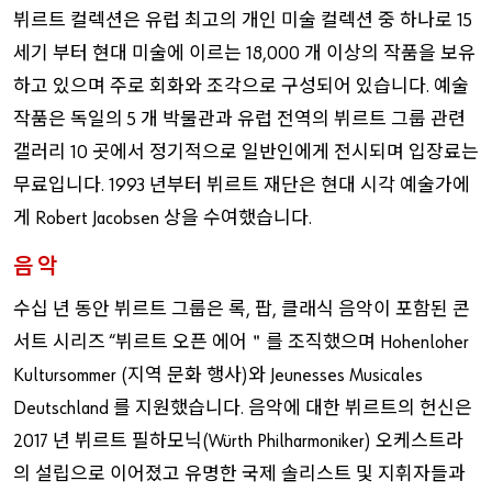
뷔르트
컬렉션은
유럽
최고의
개인
미술
컬렉션
중
하나로
15
세기
부터
현대
미술에
이르는
개
이상의
작품을
보유
18,000
하고
있으며
주로
회화와
조각으로
구성되어
있습니다
예술
.
작품은
독일의
개
박물관과
유럽
전역의
뷔르트
그룹
관련
5
갤러리
곳에서
정기적으로
일반인에게
전시되며
입장료는
10
무료입니다
년부터
뷔르트
재단은
현대
시각
예술가에
. 1993
게
상을
수여했습니다
Robert Jacobsen
.
음
악
수십
년
동안
뷔르트
그룹은
록
팝
클래식
음악이
포함된
콘
,
,
서트
시리즈
뷔르트
오픈
에어
를
조직했으며
“
＂
Hohenloher
지역
문화
행사
와
Kultursommer (
)
Jeunesses Musicales
를
지원했습니다
음악에
대한
뷔르트의
헌신은
Deutschland
.
년
뷔르트
필하모닉
오케스트라
2017
(Würth Philharmoniker)
의
설립으로
이어졌고
유명한
국제
솔리스트
및
지휘자들과