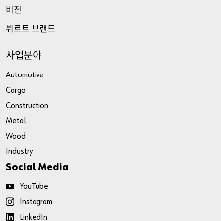
비전
뷔르트
브랜드
사업분야
Automotive
Cargo
Construction
Metal
Wood
Industry
Social Media
YouTube
Instagram
LinkedIn