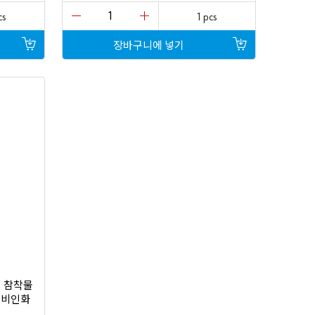
를
잊
cs
1 pcs
어버
렸나
장바구니에
넣기
요
?
로
그
인
정
보
저
장
하
기
로
그
인
쉬
참착물
비인화
,