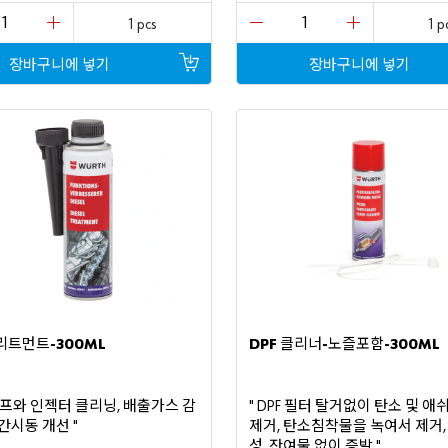
1 pcs
1 p
장바구니에
넣기
장바구니에
넣기
리트먼트
클리너
노즐포함
-300ML
DPF
-
-300ML
프와
인젝터
클리닝
배출가스
감
필터
탈거없이
탄소
및
애
,
" DPF
간시동
개선
제거
탄소침착물을
녹여서
제거
"
,
성
잔여물
없이
증발
,
"