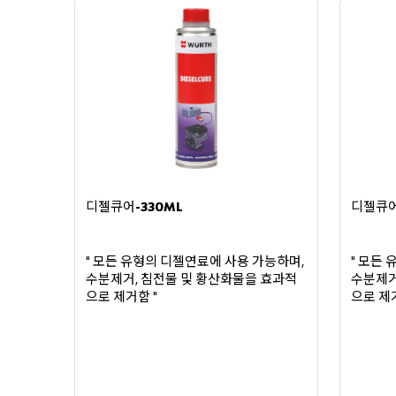
디젤큐어
디젤큐
-330ML
모든
유형의
디젤연료에
사용
가능하며
모든
"
,
"
수분제거
침전물
및
황산화물을
효과적
수분제
,
으로
제거함
으로
제
"