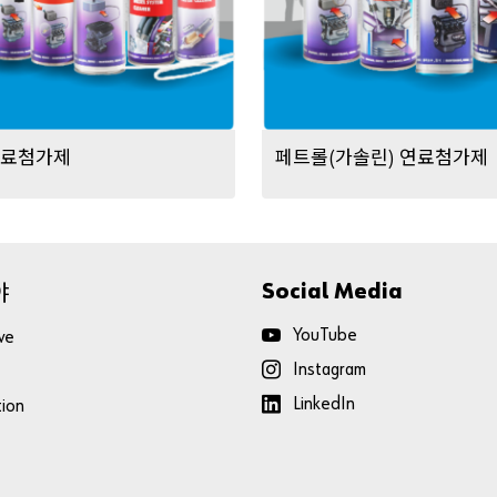
료첨가제
페트롤
가솔린
연료첨가제
(
)
야
Social Media
YouTube
ve
Instagram
LinkedIn
tion