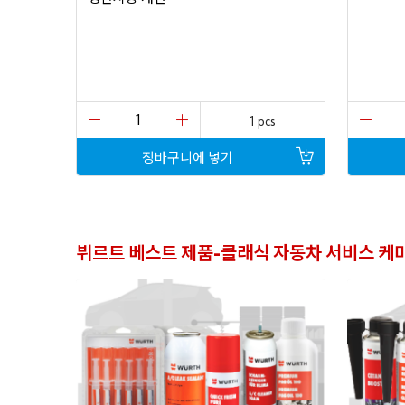
1 pcs
장바구니에
넣기
뷔르트
베스트
제품
클래식
자동차
서비스
케
-