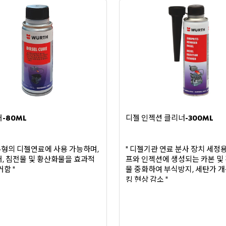
어
디젤
인젝션
클리너
-80ML
-300ML
유형의
디젤연료에
사용
가능하며
디젤기관
연료
분사
장치
세정
,
"
거
침전물
및
황산화물을
효과적
프와
인젝션에
생성되는
카본
및
,
거함
물
중화하여
부식방지
세탄가
개
"
,
킹
현상
감소
"