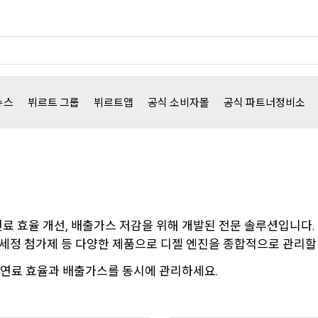
뉴스
뷔르트
그룹
뷔르트앱
공식
소비자몰
공식
파트너정비소
연료
효율
개선
배출가스
저감을
위해
개발된
전문
솔루션입니다
,
.
세정
첨가제
등
다양한
제품으로
디젤
엔진을
종합적으로
관리할
연료
효율과
배출가스를
동시에
관리하세요
.