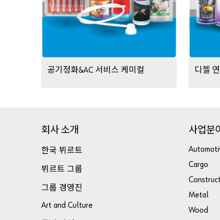
공기정화
서비스
케미컬
디젤
연
&AC
회사
소개
사업분
한국
뷔르트
Automoti
Cargo
뷔르트
그룹
Construc
그룹
경영진
Metal
Art and Culture
Wood