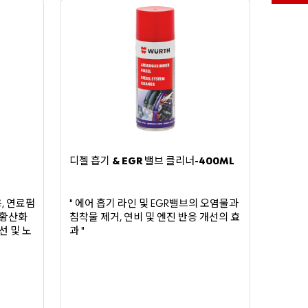
고객
번호
파트너
번호
디젤
흡기
밸브
클리너
& EGR
-400ML
비밀번
호
용
연료펌
에어
흡기
라인
및
밸브의
오염물과
,
"
EGR
황산화
침착물
제거
연비
및
엔진
반응
개선의
효
,
선
및
노
과
"
비밀
번호