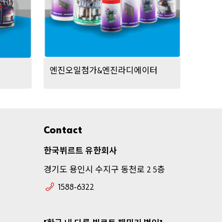
곳에
서
간
단한
3
단계
로
등
엔진오일첨가
엔진라디에이터
&
록하
십시
오
.
기
업
Contact
고
한국뷔르트
유한회사
객
경기도
용인시
수지구
동천로
층
전
2 5
용
1588-6322
판
매