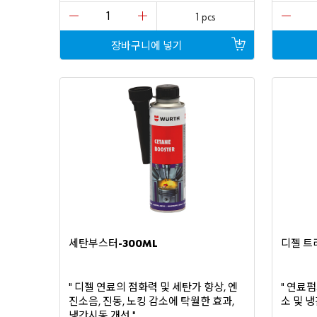
1 pcs
장바구니에
넣기
세탄부스터
디젤
트
-300ML
디젤
연료의
점화력
및
세탄가
향상
엔
연료펌
"
,
"
진소음
진동
노킹
감소에
탁월한
효과
소
및
냉
,
,
,
냉간시동
개선
"