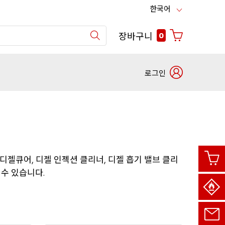
한국어
장바구니
0
로그인
파
트
사
너
용
번
자
호
디젤큐어
디젤
인젝션
클리너
디젤
흡기
밸브
클리
이
로
,
,
름
로
수
있습니다
.
사
그
용
인