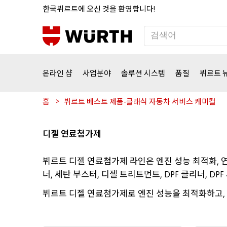
한국뷔르트에
오신
것을
환영합니다
!
온라인
샵
사업분야
솔루션
시스템
품질
뷔르트
홈
뷔르트
베스트
제품
클래식
자동차
서비스
케미컬
-
디젤
연료첨가제
뷔르트
디젤
연료첨가제
라인은
엔진
성능
최적화
,
너
세탄
부스터
디젤
트리트먼트
클리너
,
,
, DPF
, DPF
뷔르트
디젤
연료첨가제로
엔진
성능을
최적화하고
,