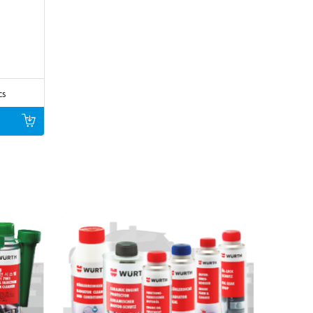
온라
인
샵
고객
cs
으로
가입
하시
겠습
니까
?
온라
인
샵
의
모
든
기
능을
사용
하려
면
이