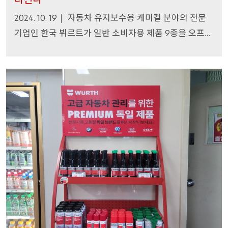
자동차
유지보수용
케미컬
분야의
전문
2024. 10. 19
기업인
한국
뷔르트가
일반
소비자용
제품
종을
오프라
9
인에서도
손쉽게
만나도록
유통망
확대에
나선다
.