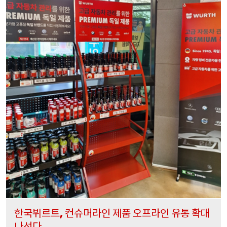
한국뷔르트
컨슈머라인
제품
오프라인
유통
확대
,
나선다