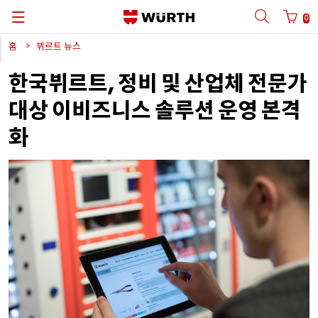
0
홈
뷔르트
뉴스
뒤로
뒤로
뒤로
뒤로
뒤로
뒤로
뒤로
한국뷔르트
정비
및
산업체
전문가
,
사용자
이름
사용
파트너
번호로
로그인
카탈로그
품질
뷔르트
한국어
및
그룹
시스템
프로세스
관리
Automotive
ORSY®
대상
이비즈니스
솔루션
운영
본격
품질보증
한국
뷔르트
Cargo
화
사용자
이름
Construction
공급사
관리
비밀번호
Metal
뷔르트
연구소
Wood
프린팅
3D
비밀번호를
잊어버렸나요
?
Industry
기술
자료
로그인
정보
저장하기
로그인