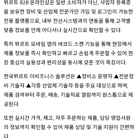
뷔르트
온라인샵은
일반
소비자가
아닌
사업자
등록증
B2B
,
을
보유한
정비
및
산업체
전문가만
가입
및
로그인이
가능한
전용
플랫폼으로
내부
전산시스템과의
연동을
통해
고객별
,
맞춤
정보를
언제
어디서나
실시간으로
확인할
수
있다
.
특히
뷔르트
모바일
앱의
바코드
스캔
기능을
통해
현장에서
제품
정보를
즉시
확인하고
빠르고
손쉽게
주문할
수
있어
현
장
중심의
실용성과
편리성을
동시에
갖춘
것이
특징이다
.
한국뷔르트
이비즈니스
솔루션은
정비소
운영자
전문정
▲
▲
비
기술자
각종
산업체
기술자
등을
주요
대상으로
하며
▲
,
제품
검색부터
주문
배송
기술자료
열람까지
원스톱으로
제
,
,
공된다
.
또한
실시간
가격
재고
자주
주문하는
제품
담당
영업사원
,
,
,
의
정보까지
확인할
수
있어
제품
상담
및
기술
지원이
간편하
다
.