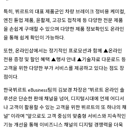
특히
뷔르트의
대표
제품군인
차량
브레이크
정비용
케미컬
,
,
엔진
튠업
제품
윤활제
고강도
접착제
등
다양한
전문
제품
,
,
을
손쉽게
구매할
수
있으며
다양한
제품
정보확인도
온라인
을
통해
쉽게
확인이
가능하다
.
또한
온라인샵에서는
정기적인
프로모션과
함께
온라인
,
▲
전용
증정
및
할인
혜택
행사
안내
기술자료
다운로드
등
▲
▲
고객을
위한
다양한
부가
서비스를
제공하고
있다는
점도
장
점이다
.
한국뷔르트
팀의
김보경
차장은
뷔르트
온라인
솔
eBusiness
“
루션은
단순한
판매
채널을
넘어
디지털시대에
언제
어디서
,
나
고객이
활용할
수
있는
고객을
위한
뷔르트의
또
하나의
채
널
이라며
앞으로도
고객
중심의
맞춤형
서비스와
지속적인
”
“
기능
개선을
통해
이비즈니스
채널의
디지털
경쟁력을
더욱