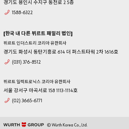
경기도
용인시
수지구
동천로
층
2 5
1588-6322
한국
내
다른
뷔르트
패밀리
법인
[
]
뷔르트
인더스트리
코리아
유한회사
경기도
화성시
동탄기흥로
더
퍼스트타워
차
호
614
2
1616
(031) 376-8512
뷔르트
일렉트로닉스
코리아
유한회사
서울
강서구
마곡서로
호
158 1113-1114
(02) 3665-6771
© Würth Korea Co., Ltd.