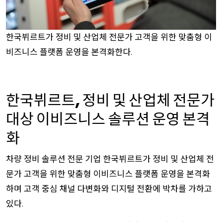
한국뷔르트가
정비
및
산업체
전문가
고객을
위한
맞춤형
이
비즈니스
플랫폼
운영을
본격화한다
.
온라인
샵
고객으로
가입하시겠습니까
?
온라인
샵의
모든
기능을
사용하려면
이곳에서
간단한
단계
3
한국뷔르트
정비
및
산업체
전문가
로
등록하십시오
.
,
대상
이비즈니스
솔루션
운영
본격
기업고객
전용
판매
화
지금
회원가입하세요
차량
정비
솔루션
전문
기업
한국뷔르트가
정비
및
산업체
전
문가
고객을
위한
맞춤형
이비즈니스
플랫폼
운영을
본격화
하며
고객
중심
채널
다변화와
디지털
전환에
박차를
가하고
있다
.