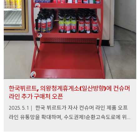
한국뷔르트
의왕청계휴게소
일산방향
에
컨슈머
,
(
)
라인
추가
구매처
오픈
한국
뷔르트가
자사
컨슈머
라인
제품
오프
2025. 5. 1
라인
유통망을
확대하며
수도권제
순환고속도로에
위
,
1
치한
의왕청계휴게소
일산방향
에
구매
부스를
새롭게
(
)
개설했다
.